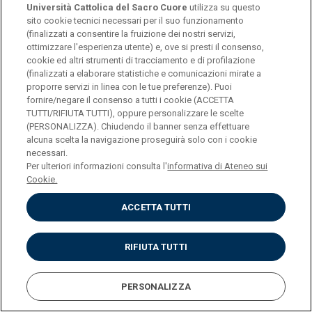
Università Cattolica del Sacro Cuore
utilizza su questo
Qui trovi tutte le attività:
sito cookie tecnici necessari per il suo funzionamento
(finalizzati a consentire la fruizione dei nostri servizi,
ottimizzare l'esperienza utente) e, ove si presti il consenso,
ATTIVITÀ
cookie ed altri strumenti di tracciamento e di profilazione
(finalizzati a elaborare statistiche e comunicazioni mirate a
proporre servizi in linea con le tue preferenze). Puoi
fornire/negare il consenso a tutti i cookie (ACCETTA
TUTTI/RIFIUTA TUTTI), oppure personalizzare le scelte
Università Cattolica del Sacro Cuore
(PERSONALIZZA). Chiudendo il banner senza effettuare
Largo A. Gemelli, 1 - 20123 Milano
alcuna scelta la navigazione proseguirà solo con i cookie
Privacy
necessari.
Cookies
Per ulteriori informazioni consulta l'
informativa di Ateneo sui
Impostazione dei Cookies
Cookie.
ACCETTA TUTTI
RIFIUTA TUTTI
PERSONALIZZA