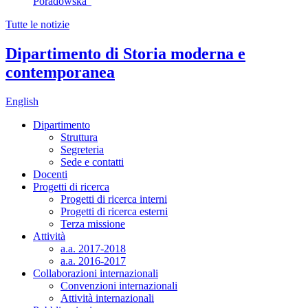
Poradowska"
Tutte le notizie
Dipartimento di Storia moderna e
contemporanea
English
Dipartimento
Struttura
Segreteria
Sede e contatti
Docenti
Progetti di ricerca
Progetti di ricerca interni
Progetti di ricerca esterni
Terza missione
Attività
a.a. 2017-2018
a.a. 2016-2017
Collaborazioni internazionali
Convenzioni internazionali
Attività internazionali