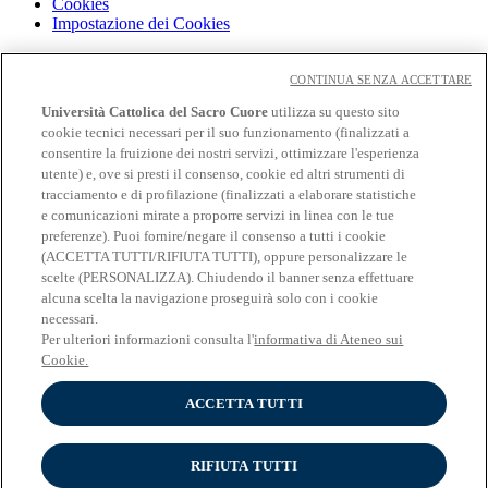
Cookies
Impostazione dei Cookies
Cloudmail
Cloudmail icatt
CONTINUA SENZA ACCETTARE
WiFi e Eduroam
Università Cattolica del Sacro Cuore
utilizza su questo sito
OFF-CAMPUS
cookie tecnici necessari per il suo funzionamento (finalizzati a
Intranet
consentire la fruizione dei nostri servizi, ottimizzare l'esperienza
utente) e, ove si presti il consenso, cookie ed altri strumenti di
Biblioteca
Librerie
tracciamento e di profilazione (finalizzati a elaborare statistiche
Educatt
e comunicazioni mirate a proporre servizi in linea con le tue
CV Online
preferenze). Puoi fornire/negare il consenso a tutti i cookie
Albo fornitori
(ACCETTA TUTTI/RIFIUTA TUTTI), oppure personalizzare le
Bandi e gare
scelte (PERSONALIZZA). Chiudendo il banner senza effettuare
Verifica Certificati
alcuna scelta la navigazione proseguirà solo con i cookie
necessari.
Seguici su
Per ulteriori informazioni consulta l'
informativa di Ateneo sui
Cookie.
ACCETTA TUTTI
RIFIUTA TUTTI
Università Cattolica del Sacro Cuore