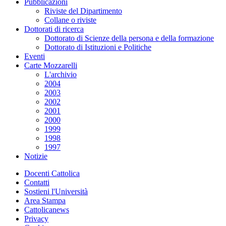
Pubblicazioni
Riviste del Dipartimento
Collane o riviste
Dottorati di ricerca
Dottorato di Scienze della persona e della formazione
Dottorato di Istituzioni e Politiche
Eventi
Carte Mozzarelli
L'archivio
2004
2003
2002
2001
2000
1999
1998
1997
Notizie
Docenti Cattolica
Contatti
Sostieni l'Università
Area Stampa
Cattolicanews
Privacy