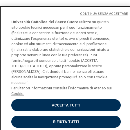
La Segretaria è la sig.ra
Marzia Cappa
CONTINUA SENZA ACCETTARE
Università Cattolica del Sacro Cuore
utilizza su questo
@mail:
dises-pc@unicatt.it
sito cookie tecnici necessari per il suo funzionamento
(finalizzati a consentire la fruizione dei nostri servizi,
Telefono:
+ 39 0523 599333
ottimizzare l'esperienza utente) e, ove si presti il consenso,
cookie ed altri strumenti di tracciamento e di profilazione
(finalizzati a elaborare statistiche e comunicazioni mirate a
proporre servizi in linea con le tue preferenze). Puoi
fornire/negare il consenso a tutti i cookie (ACCETTA
TUTTI/RIFIUTA TUTTI), oppure personalizzare le scelte
(PERSONALIZZA). Chiudendo il banner senza effettuare
Università Cattolica del Sacro Cuore
alcuna scelta la navigazione proseguirà solo con i cookie
necessari.
Largo A. Gemelli, 1 - 20123 Milano
Privacy
Per ulteriori informazioni consulta l'
informativa di Ateneo sui
Cookies
Cookie.
Impostazione dei Cookies
ACCETTA TUTTI
RIFIUTA TUTTI