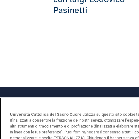
Pasinetti
Università Cattolica del Sacro Cuore
utilizza su questo sito cookie t
Università Cattolica del Sacro Cuore
(finalizzati a consentire la fruizione dei nostri servizi, ottimizzare l'espe
Largo A. Gemelli, 1 - 20123 Milano
altri strumenti di tracciamento e di profilazione (finalizzati a elaborare 
in linea con le tue preferenze). Puoi fornire/negare il consenso a tutti 
personalizzare le scelte (PERSONALIZZA). Chiudendo il banner senza eff