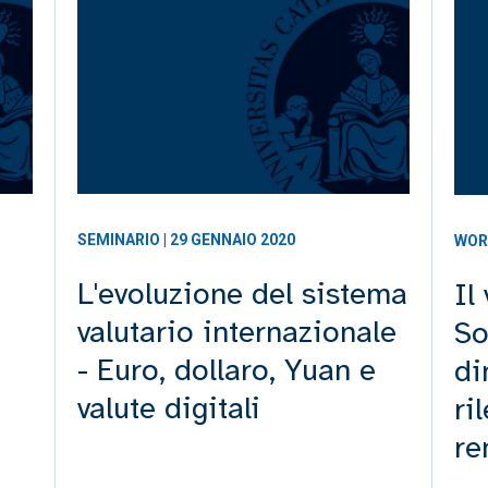
SEMINARIO | 29 GENNAIO 2020
WOR
L'evoluzione del sistema
Il
valutario internazionale
So
- Euro, dollaro, Yuan e
di
valute digitali
ri
re