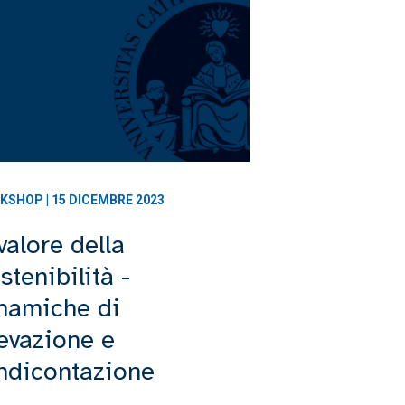
KSHOP | 15 DICEMBRE 2023
 valore della
stenibilità -
namiche di
levazione e
ndicontazione