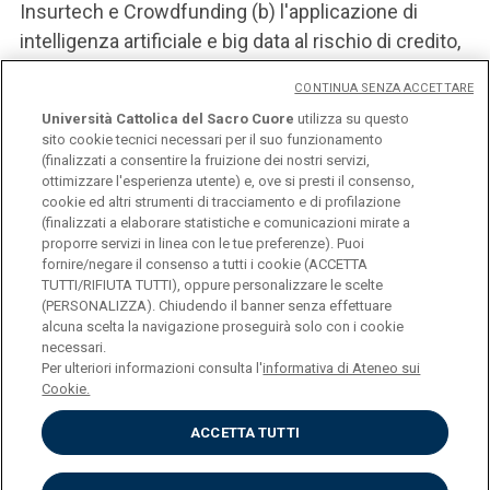
Insurtech e Crowdfunding (b) l'applicazione di
intelligenza artificiale e big data al rischio di credito,
(c) analisi e contrasto dell'antiriciclaggio (Monferrà,
CONTINUA SENZA ACCETTARE
Cotugno, Rossi).
Università Cattolica del Sacro Cuore
utilizza su questo
sito cookie tecnici necessari per il suo funzionamento
Area “Economica”
(finalizzati a consentire la fruizione dei nostri servizi,
ottimizzare l'esperienza utente) e, ove si presti il consenso,
cookie ed altri strumenti di tracciamento e di profilazione
Area “Statistica e Matematica Applicata”
(finalizzati a elaborare statistiche e comunicazioni mirate a
proporre servizi in linea con le tue preferenze). Puoi
fornire/negare il consenso a tutti i cookie (ACCETTA
TUTTI/RIFIUTA TUTTI), oppure personalizzare le scelte
(PERSONALIZZA). Chiudendo il banner senza effettuare
alcuna scelta la navigazione proseguirà solo con i cookie
necessari.
Università Cattolica del Sacro Cuore
Per ulteriori informazioni consulta l'
informativa di Ateneo sui
Largo A. Gemelli, 1 - 20123 Milano
Cookie.
Privacy
Cookies
ACCETTA TUTTI
Impostazione dei Cookies