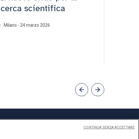
icerca scientifica
(respon
Scienc
Milano - 24 marzo 2026
Milan - 0
CONTINUA SENZA ACCETTARE