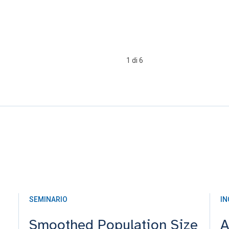
1 di 6
SEMINARIO
I
Smoothed Population Size
A