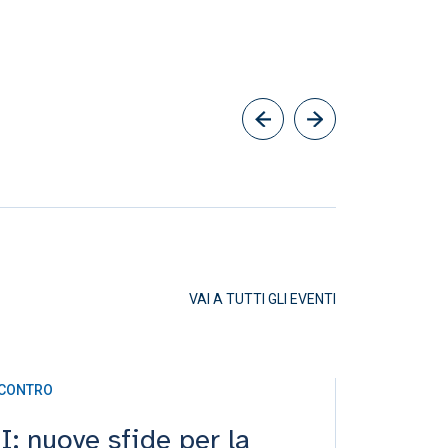
VAI A TUTTI GLI EVENTI
NCONTRO
SEMINARIO
I: nuove sfide per la
How ca