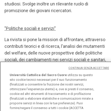
studiosi. Svolge inoltre un rilevante ruolo di
promozione dei giovani ricercatori.
"Politiche sociali e servizi"
La rivista si pone la mission di affrontare, attraverso
contributi teorici e di ricerca, l'analisi dei mutamenti
del welfare, delle nuove prospettive delle politiche
sociali, dei cambiamenti nei servizi sociali e sanitari,
nel terzo settore, nell'associazionismo prosociale,
CONTINUA SENZA ACCETTARE
nelle professioni del sociale.
Università Cattolica del Sacro Cuore
utilizza su questo
sito cookie tecnici necessari per il suo funzionamento
(finalizzati a consentire la fruizione dei nostri servizi,
ottimizzare l'esperienza utente) e, ove si presti il consenso,
cookie ed altri strumenti di tracciamento e di profilazione
(finalizzati a elaborare statistiche e comunicazioni mirate a
proporre servizi in linea con le tue preferenze). Puoi
fornire/negare il consenso a tutti i cookie (ACCETTA
Università Cattolica del Sacro Cuore