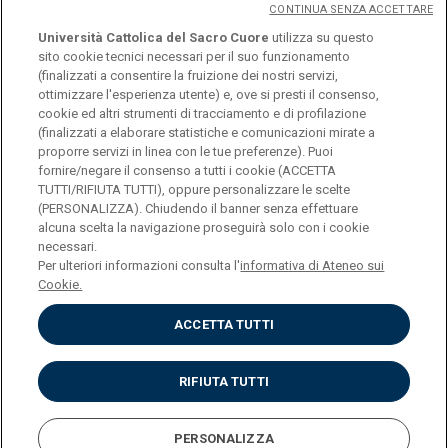
CONTINUA SENZA ACCETTARE
dell'impatto sulle famiglie di
Università Cattolica del Sacro Cuore
utilizza su questo
politiche e pratiche
sito cookie tecnici necessari per il suo funzionamento
(finalizzati a consentire la fruizione dei nostri servizi,
ottimizzare l'esperienza utente) e, ove si presti il consenso,
cookie ed altri strumenti di tracciamento e di profilazione
(finalizzati a elaborare statistiche e comunicazioni mirate a
proporre servizi in linea con le tue preferenze). Puoi
fornire/negare il consenso a tutti i cookie (ACCETTA
TUTTI/RIFIUTA TUTTI), oppure personalizzare le scelte
(PERSONALIZZA). Chiudendo il banner senza effettuare
alcuna scelta la navigazione proseguirà solo con i cookie
Università Cattolica del Sacro Cuore
necessari.
Largo A. Gemelli, 1 - 20123 Milano
Per ulteriori informazioni consulta l'
informativa di Ateneo sui
Privacy
Cookie.
Cookies
Impostazione dei Cookies
ACCETTA TUTTI
English
RIFIUTA TUTTI
PERSONALIZZA