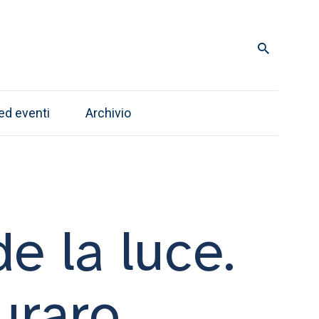
d eventi
Archivio
 la luce.
uraro