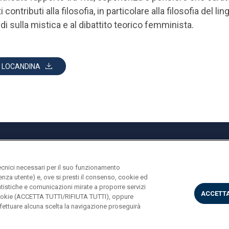
i contributi alla filosofia, in particolare alla filosofia del l
udi sulla mistica e al dibattito teorico femminista.
LOCANDINA
ecnici necessari per il suo funzionamento
rienza utente) e, ove si presti il consenso, cookie ed
Pr
statistiche e comunicazioni mirate a proporre servizi
ACCETTA
i cookie (ACCETTA TUTTI/RIFIUTA TUTTI), oppure
ettuare alcuna scelta la navigazione proseguirà