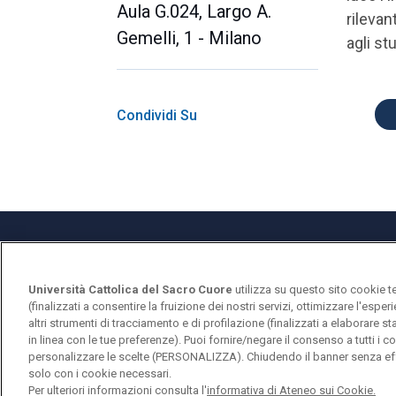
Aula G.024, Largo A.
rilevant
Gemelli, 1 - Milano
agli st
Condividi Su
Università Cattolica del Sacro Cuore
utilizza su questo sito cookie t
Università Cattolica del Sacro Cuore
(finalizzati a consentire la fruizione dei nostri servizi, ottimizzare l'espe
Largo A. Gemelli, 1 - 20123 Milano
altri strumenti di tracciamento e di profilazione (finalizzati a elaborare 
in linea con le tue preferenze). Puoi fornire/negare il consenso a tutti 
personalizzare le scelte (PERSONALIZZA). Chiudendo il banner senza eff
solo con i cookie necessari.
Per ulteriori informazioni consulta l'
informativa di Ateneo sui Cookie.