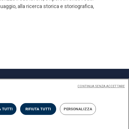
inguaggio, alla ricerca storica e storiografica,
CONTINUA SENZA ACCETTARE
English
ivacy
Cookies
Impostazione dei Cookies
 TUTTI
RIFIUTA TUTTI
PERSONALIZZA