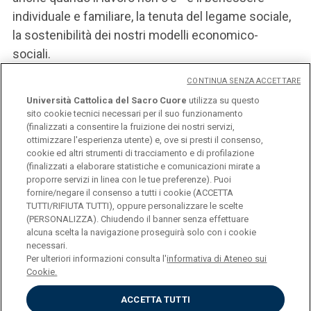
individuale e familiare, la tenuta del legame sociale,
la sostenibilità dei nostri modelli economico-
sociali.
CONTINUA SENZA ACCETTARE
Università Cattolica del Sacro Cuore
utilizza su questo
sito cookie tecnici necessari per il suo funzionamento
(finalizzati a consentire la fruizione dei nostri servizi,
ottimizzare l'esperienza utente) e, ove si presti il consenso,
LOCANDINA
cookie ed altri strumenti di tracciamento e di profilazione
(finalizzati a elaborare statistiche e comunicazioni mirate a
proporre servizi in linea con le tue preferenze). Puoi
fornire/negare il consenso a tutti i cookie (ACCETTA
TUTTI/RIFIUTA TUTTI), oppure personalizzare le scelte
(PERSONALIZZA). Chiudendo il banner senza effettuare
alcuna scelta la navigazione proseguirà solo con i cookie
Università Cattolica del Sacro Cuore
necessari.
Largo A. Gemelli, 1 - 20123 Milano
Per ulteriori informazioni consulta l'
informativa di Ateneo sui
Privacy
Cookie.
Cookies
Impostazione dei Cookies
ACCETTA TUTTI
English