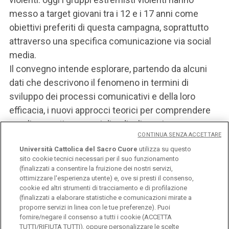
messo a target giovani tra i 12 e i 17 anni come
obiettivi preferiti di questa campagna, soprattutto
attraverso una specifica comunicazione via social
media.
Il convegno intende esplorare, partendo da alcuni
dati che descrivono il fenomeno in termini di
sviluppo dei processi comunicativi e della loro
efficacia, i nuovi approcci teorici per comprendere
meglio questi processi di radicalizzazione e
CONTINUA SENZA ACCETTARE
sviluppare delle adeguate misure di prevenzione.
Università Cattolica del Sacro Cuore
utilizza su questo
sito cookie tecnici necessari per il suo funzionamento
(finalizzati a consentire la fruizione dei nostri servizi,
ottimizzare l'esperienza utente) e, ove si presti il consenso,
LOCANDINA
cookie ed altri strumenti di tracciamento e di profilazione
(finalizzati a elaborare statistiche e comunicazioni mirate a
proporre servizi in linea con le tue preferenze). Puoi
fornire/negare il consenso a tutti i cookie (ACCETTA
TUTTI/RIFIUTA TUTTI), oppure personalizzare le scelte