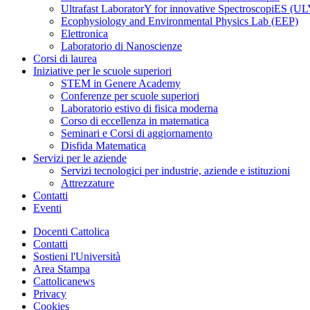
Ultrafast LaboratorY for innovative SpectroscopiES (
Ecophysiology and Environmental Physics Lab (EEP)
Elettronica
Laboratorio di Nanoscienze
Corsi di laurea
Iniziative per le scuole superiori
STEM in Genere Academy
Conferenze per scuole superiori
Laboratorio estivo di fisica moderna
Corso di eccellenza in matematica
Seminari e Corsi di aggiornamento
Disfida Matematica
Servizi per le aziende
Servizi tecnologici per industrie, aziende e istituzioni
Attrezzature
Contatti
Eventi
Docenti Cattolica
Contatti
Sostieni l'Università
Area Stampa
Cattolicanews
Privacy
Cookies