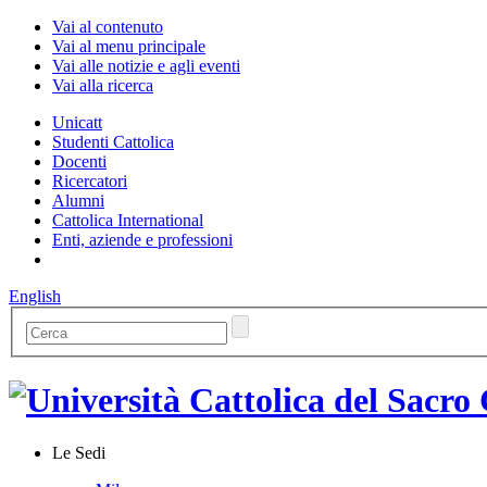
Vai al contenuto
Vai al menu principale
Vai alle notizie e agli eventi
Vai alla ricerca
Unicatt
Studenti Cattolica
Docenti
Ricercatori
Alumni
Cattolica International
Enti, aziende e professioni
English
Le Sedi