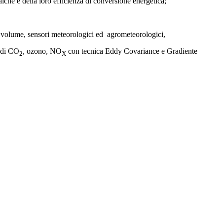
taiche e della loro efficienza di conversione energetica;
to volume, sensori meteorologici ed agrometeorologici,
i di CO
, ozono, NO
con tecnica Eddy Covariance e Gradiente
2
X