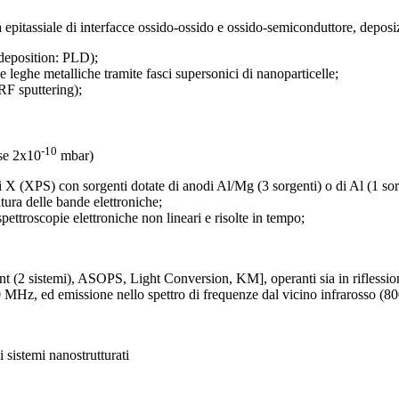
ta epitassiale di interfacce ossido-ossido e ossido-semiconduttore, deposizi
 deposition: PLD);
e leghe metalliche tramite fasci supersonici di nanoparticelle;
RF sputtering);
-10
ase 2x10
mbar)
i X (XPS) con sorgenti dotate di anodi Al/Mg (3 sorgenti) o di Al (1 sor
ura delle bande elettroniche;
pettroscopie elettroniche non lineari e risolte in tempo;
ent (2 sistemi), ASOPS, Light Conversion, KM], operanti sia in riflessio
 MHz, ed emissione nello spettro di frequenze dal vicino infrarosso (800
 sistemi nanostrutturati