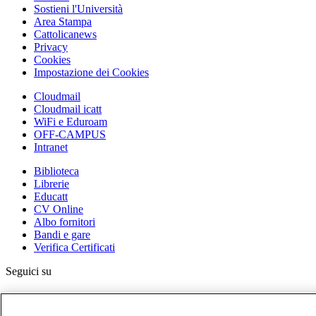
Sostieni l'Università
Area Stampa
Cattolicanews
Privacy
Cookies
Impostazione dei Cookies
Cloudmail
Cloudmail icatt
WiFi e Eduroam
OFF-CAMPUS
Intranet
Biblioteca
Librerie
Educatt
CV Online
Albo fornitori
Bandi e gare
Verifica Certificati
Seguici su