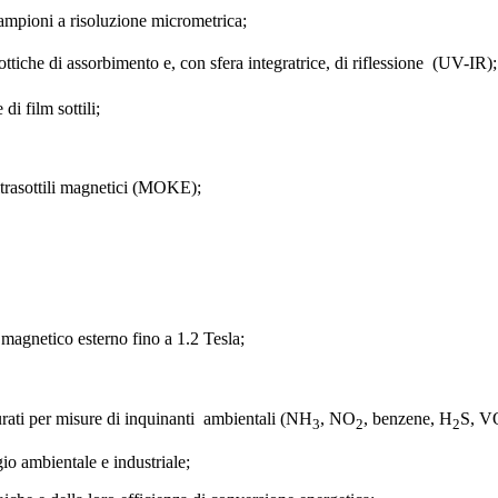
mpioni a risoluzione micrometrica;
tiche di assorbimento e, con sfera integratrice, di riflessione (UV-IR);
di film sottili;
ultrasottili magnetici (MOKE);
 magnetico esterno fino a 1.2 Tesla;
turati per misure di inquinanti ambientali (NH
, NO
, benzene, H
S, VO
3
2
2
io ambientale e industriale;