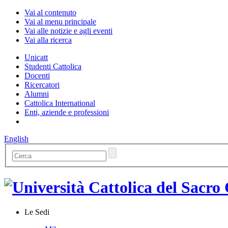
Vai al contenuto
Vai al menu principale
Vai alle notizie e agli eventi
Vai alla ricerca
Unicatt
Studenti Cattolica
Docenti
Ricercatori
Alumni
Cattolica International
Enti, aziende e professioni
English
Le Sedi