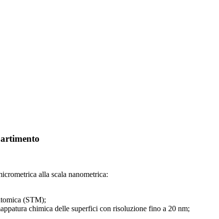
partimento
micrometrica alla scala nanometrica:
 atomica (STM);
ppatura chimica delle superfici con risoluzione fino a 20 nm;