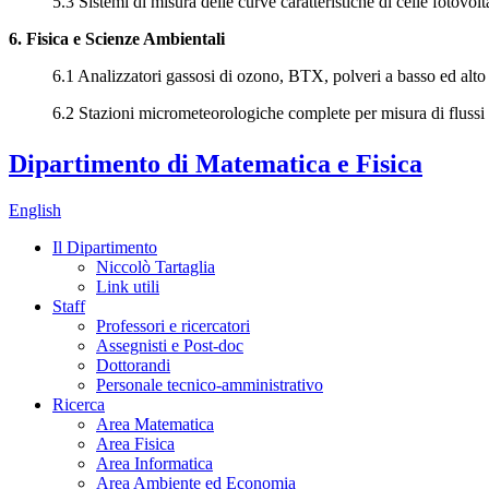
5.3 Sistemi di misura delle curve caratteristiche di celle fotovol
6. Fisica e Scienze Ambientali
6.1 Analizzatori gassosi di ozono, BTX, polveri a basso ed al
6.2 Stazioni micrometeorologiche complete per misura di fluss
Dipartimento di Matematica e Fisica
English
Il Dipartimento
Niccolò Tartaglia
Link utili
Staff
Professori e ricercatori
Assegnisti e Post-doc
Dottorandi
Personale tecnico-amministrativo
Ricerca
Area Matematica
Area Fisica
Area Informatica
Area Ambiente ed Economia