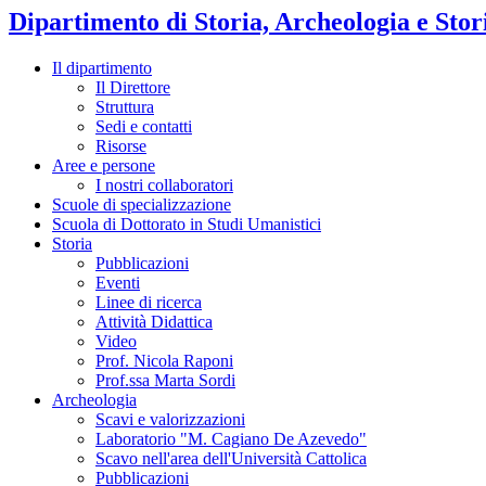
Dipartimento di Storia, Archeologia e Stori
Il dipartimento
Il Direttore
Struttura
Sedi e contatti
Risorse
Aree e persone
I nostri collaboratori
Scuole di specializzazione
Scuola di Dottorato in Studi Umanistici
Storia
Pubblicazioni
Eventi
Linee di ricerca
Attività Didattica
Video
Prof. Nicola Raponi
Prof.ssa Marta Sordi
Archeologia
Scavi e valorizzazioni
Laboratorio "M. Cagiano De Azevedo"
Scavo nell'area dell'Università Cattolica
Pubblicazioni