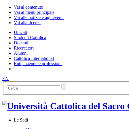
Vai al contenuto
Vai al menu principale
Vai alle notizie e agli eventi
Vai alla ricerca
Unicatt
Studenti Cattolica
Docenti
Ricercatori
Alumni
Cattolica International
Enti, aziende e professioni
EN
Le Sedi