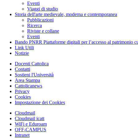
Eventi
Viaggi di studio
Storia dell'arte medievale, moderna e contemporanea
Pubblicazioni
Ricerca
Riviste e collane
Eventi
Bando PNRR Piattaforme digitali per l’accesso al patrimonio cu
Link Utili
Notizie
Docenti Cattolica
Contatti
Sostieni l'Università
Area Stampa
Cattolicanews
Privacy
Cookies
Impostazione dei Cookies
Cloudmail
Cloudmail icatt
WiFi e Eduroam
OFF-CAMPUS
Intranet