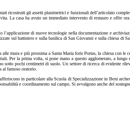
i ricostruiti gli assetti planimetrici e funzionali dell’articolato comple
di vita. La casa ha avuto un immediato intervento di restauro e offre ora
no l’applicazione di nuove tecnologie nella documentazione e archiviazi
zate sul battistero e sulla basilica di San Giovanni e sulla chiesa di S
a alle mura e più prossima a Santa Maria foris Portas, la chiesa con le ce
eriali. Per la prima volta, si pone mano a questo agglomerato, a lungo 
o sotto pochi centimetri di suolo. Un settore di ricerca di evidente rile
a al famoso oratorio.
 afferiscono in particolare alla Scuola di Specializzazione in Beni archeo
esponsabilità e coordinamento sul campo. Si avvalgono anche del sostegn