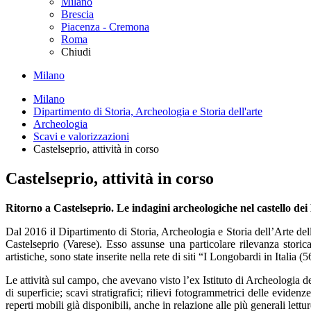
Milano
Brescia
Piacenza - Cremona
Roma
Chiudi
Milano
Milano
Dipartimento di Storia, Archeologia e Storia dell'arte
Archeologia
Scavi e valorizzazioni
Castelseprio, attività in corso
Castelseprio, attività in corso
Ritorno a Castelseprio. Le indagini archeologiche nel castello de
Dal 2016 il Dipartimento di Storia, Archeologia e Storia dell’Arte dell
Castelseprio (Varese). Esso assunse una particolare rilevanza storic
artistiche, sono state inserite nella rete di siti “I Longobardi in Ital
Le attività sul campo, che avevano visto l’ex Istituto di Archeologia de
di superficie; scavi stratigrafici; rilievi fotogrammetrici delle eviden
reperti mobili già disponibili, anche in relazione alle più generali lett