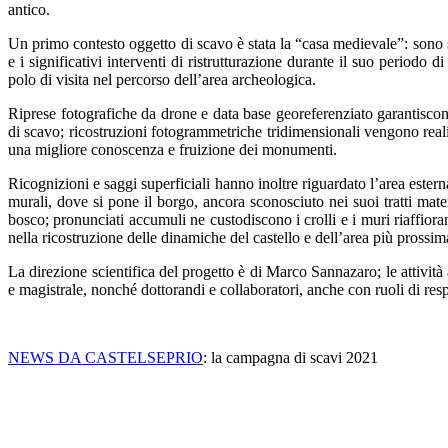
antico.
Un primo contesto oggetto di scavo è stata la “casa medievale”: sono stat
e i significativi interventi di ristrutturazione durante il suo periodo 
polo di visita nel percorso dell’area archeologica.
Riprese fotografiche da drone e data base georeferenziato garantisco
di scavo; ricostruzioni fotogrammetriche tridimensionali vengono realiz
una migliore conoscenza e fruizione dei monumenti.
Ricognizioni e saggi superficiali hanno inoltre riguardato l’area estern
murali, dove si pone il borgo, ancora sconosciuto nei suoi tratti mat
bosco; pronunciati accumuli ne custodiscono i crolli e i muri riaffioran
nella ricostruzione delle dinamiche del castello e dell’area più prossim
La direzione scientifica del progetto è di Marco Sannazaro; le attività
e magistrale, nonché dottorandi e collaboratori, anche con ruoli di r
NEWS DA CASTELSEPRIO
: la campagna di scavi 2021