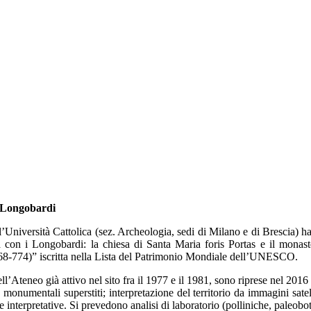
i Longobardi
’Università Cattolica (sez. Archeologia, sedi di Milano e di Brescia) ha
a con i Longobardi: la chiesa di Santa Maria foris Portas e il monast
ia (568-774)” iscritta nella Lista del Patrimonio Mondiale dell’UNESCO.
ll’Ateneo già attivo nel sito fra il 1977 e il 1981, sono riprese nel 2016
ze monumentali superstiti; interpretazione del territorio da immagini sat
ure interpretative. Si prevedono analisi di laboratorio (polliniche, paleobo