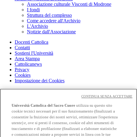
Associazione culturale Visconti di Modrone
I fondi
Struttura del complesso
Come accedere all'Archivio
L'Archivio
Notizie dall'Associazione
Docenti Cattolica
Contatti
Sostieni l'Università
Area Stampa
Cattolicanews
Privacy
Cookies
Impostazione dei Cookies
Cloudmail
Cloudmail icatt
CONTINUA SENZA ACCETTARE
WiFi e Eduroam
Università Cattolica del Sacro Cuore
utilizza su questo sito
OFF-CAMPUS
cookie tecnici necessari per il suo funzionamento (finalizzati a
Intranet
consentire la fruizione dei nostri servizi, ottimizzare l'esperienza
utente) e, ove si presti il consenso, cookie ed altri strumenti di
Biblioteca
tracciamento e di profilazione (finalizzati a elaborare statistiche
Librerie
Educatt
e comunicazioni mirate a proporre servizi in linea con le tue