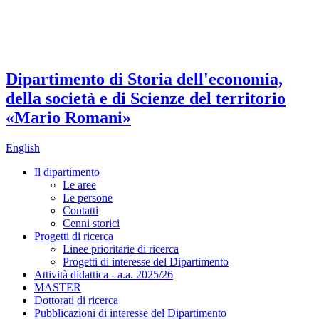
Dipartimento di Storia dell'economia,
della società e di Scienze del territorio
«Mario Romani»
English
Il dipartimento
Le aree
Le persone
Contatti
Cenni storici
Progetti di ricerca
Linee prioritarie di ricerca
Progetti di interesse del Dipartimento
Attività didattica - a.a. 2025/26
MASTER
Dottorati di ricerca
Pubblicazioni di interesse del Dipartimento