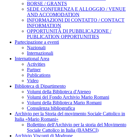
BORSE / GRANTS
SEDE CONFERENZA E ALLOGGIO / VENUE
AND ACCOMODATION
INFORMAZIONI DI CONTATTO / CONTACT
INFORMATION
OPPORTUNITÀ DI PUBBLICAZIONE /
PUBLICATION OPPORTUNITIES
Partecipazione a eventi
Nazionali
Internazionali
International Area
Activities
Partner
Publications
Video
Biblioteca di Dipartimento
Volumi della Biblioteca d'Ateneo
Volumi del Fondo Archivio Mario Romani
Volumi della Biblioteca Mario Romani
Consulenza bibliografica
Archivio per la Storia del movimento Sociale Cattolico in
Italia «Mario Romani»
Bollettino dell'Archivio per la storia del Movimento
Sociale Cattolico in Italia (BAMSCI)
Archivio Visconti di Modrone