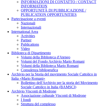
INFORMAZIONI DI CONTATTO / CONTACT
INFORMATION
OPPORTUNITÀ DI PUBBLICAZIONE /
PUBLICATION OPPORTUNITIES
Partecipazione a eventi
Nazionali
Internazionali
International Area
Activities
Partner
Publications
Video
Biblioteca di Dipartimento
Volumi della Biblioteca d'Ateneo
Volumi del Fondo Archivio Mario Romani
Volumi della Biblioteca Mario Romani
Consulenza bibliografica
Archivio per la Storia del movimento Sociale Cattolico in
Italia «Mario Romani»
Bollettino dell'Archivio per la storia del Movimento
Sociale Cattolico in Italia (BAMSCI)
Archivio Visconti di Modrone
Associazione culturale Visconti di Modrone
I fondi
Struttura del complesso