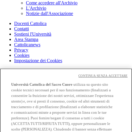
Come accedere all'Archivio
L'Archivio
Notizie dall'Associazione
Docenti Cattolica
Contatti
Sostieni l'Università
Area Stampa
Cattolicanews
Privacy
Cookies
Impostazione dei Cookies
Cloudmail
Cloudmail icatt
CONTINUA SENZA ACCETTARE
WiFi e Eduroam
Università Cattolica del Sacro Cuore
utilizza su questo sito
OFF-CAMPUS
cookie tecnici necessari per il suo funzionamento (finalizzati a
Intranet
consentire la fruizione dei nostri servizi, ottimizzare l'esperienza
utente) e, ove si presti il consenso, cookie ed altri strumenti di
Biblioteca
tracciamento e di profilazione (finalizzati a elaborare statistiche
Librerie
Educatt
e comunicazioni mirate a proporre servizi in linea con le tue
CV Online
preferenze). Puoi fornire/negare il consenso a tutti i cookie
Albo fornitori
(ACCETTA TUTTI/RIFIUTA TUTTI), oppure personalizzare le
Bandi e gare
scelte (PERSONALIZZA). Chiudendo il banner senza effettuare