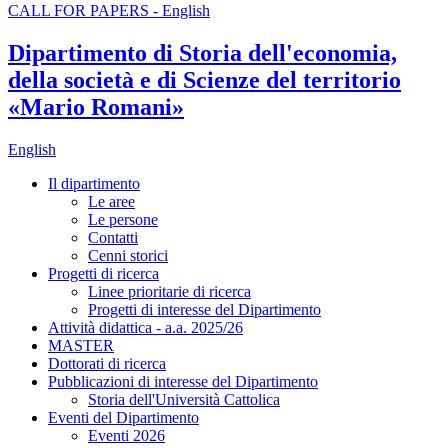
CALL FOR PAPERS - English
Dipartimento di Storia dell'economia,
della società e di Scienze del territorio
«Mario Romani»
English
Il dipartimento
Le aree
Le persone
Contatti
Cenni storici
Progetti di ricerca
Linee prioritarie di ricerca
Progetti di interesse del Dipartimento
Attività didattica - a.a. 2025/26
MASTER
Dottorati di ricerca
Pubblicazioni di interesse del Dipartimento
Storia dell'Università Cattolica
Eventi del Dipartimento
Eventi 2026