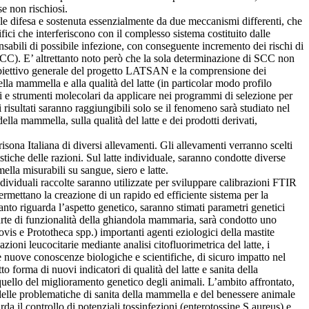
se non rischiosi.
le difesa e sostenuta essenzialmente da due meccanismi differenti, che
fici che interferiscono con il complesso sistema costituito dalle
nsabili di possibile infezione, con conseguente incremento dei rischi di
(SCC). E’ altrettanto noto però che la sola determinazione di SCC non
a. Obiettivo generale del progetto LATSAN e la comprensione dei
ella mammella e alla qualità del latte (in particolar modo profilo
pi e strumenti molecolari da applicare nei programmi di selezione per
i risultati saranno raggiungibili solo se il fenomeno sarà studiato nel
ella mammella, sulla qualità del latte e dei prodotti derivati,
risona Italiana di diversi allevamenti. Gli allevamenti verranno scelti
stiche delle razioni. Sul latte individuale, saranno condotte diverse
ella misurabili su sangue, siero e latte.
ndividuali raccolte saranno utilizzate per sviluppare calibrazioni FTIR
permettano la creazione di un rapido ed efficiente sistema per la
uanto riguarda l’aspetto genetico, saranno stimati parametri genetici
rte di funzionalità della ghiandola mammaria, sarà condotto uno
ovis e Prototheca spp.) importanti agenti eziologici della mastite
zioni leucocitarie mediante analisi citofluorimetrica del latte, i
nuove conoscenze biologiche e scientifiche, di sicuro impatto nel
 forma di nuovi indicatori di qualità del latte e sanita della
quello del miglioramento genetico degli animali. L’ambito affrontato,
 delle problematiche di sanita della mammella e del benessere animale
rda il controllo di potenziali tossinfezioni (enterotossine S.aureus) e