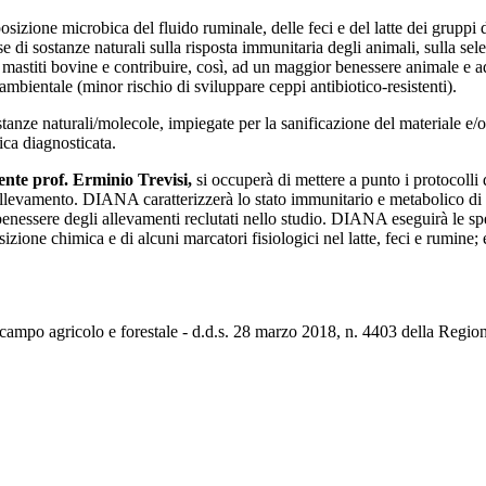
izione microbica del fluido ruminale, delle feci e del latte dei gruppi di 
base di sostanze naturali sulla risposta immunitaria degli animali, sulla 
i mastiti bovine e contribuire, così, ad un maggior benessere animale e 
’ambientale (minor rischio di sviluppare ceppi antibiotico-resistenti).
stanze naturali/molecole, impiegate per la sanificazione del materiale e/o
ica diagnosticata.
te prof. Erminio Trevisi,
si occuperà di mettere a punto i protocolli d
llevamento. DIANA caratterizzerà lo stato immunitario e metabolico di tu
di benessere degli allevamenti reclutati nello studio. DIANA eseguirà le s
sizione chimica e di alcuni marcatori fisiologici nel latte, feci e rumine;
n campo agricolo e forestale - d.d.s. 28 marzo 2018, n. 4403 della Regi