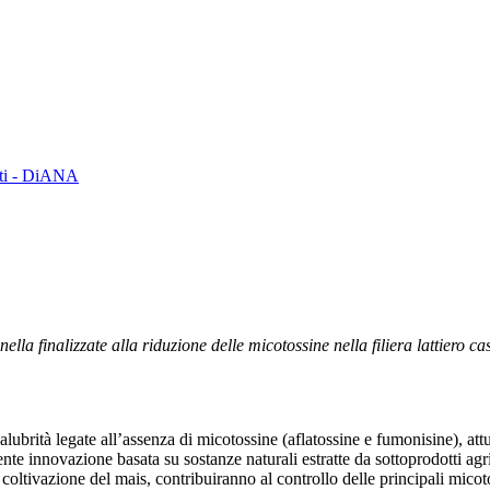
enti - DiANA
ella finalizzate alla riduzione delle micotossine nella filiera lattiero 
alubrità legate all’assenza di micotossine (aflatossine e fumonisine), attu
e innovazione basata su sostanze naturali estratte da sottoprodotti agric
lla coltivazione del mais, contribuiranno al controllo delle principali mic