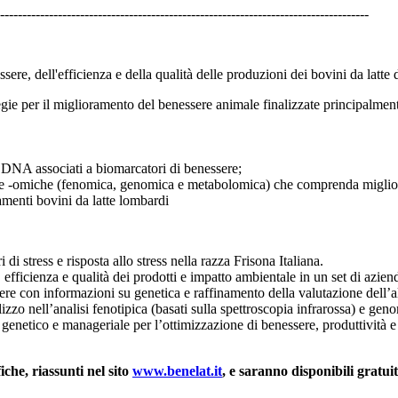
-----------------------------------------------------------------------------------
ssere, dell'efficienza e della qualità delle produzioni dei bovini da l
egie per il miglioramento del benessere animale finalizzate principalment
el DNA associati a biomarcatori di benessere;
cipline -omiche (fenomica, genomica e metabolomica) che comprenda migl
amenti bovini da latte lombardi
di stress e risposta allo stress nella razza Frisona Italiana.
, efficienza e qualità dei prodotti e impatto ambientale in un set di azie
ere con informazioni su genetica e raffinamento della valutazione dell’
izzo nell’analisi fenotipica (basati sulla spettroscopia infrarossa) e geno
 genetico e manageriale per l’ottimizzazione di benessere, produttività e
iche, riassunti nel sito
www.benelat.it
, e saranno disponibili gratui