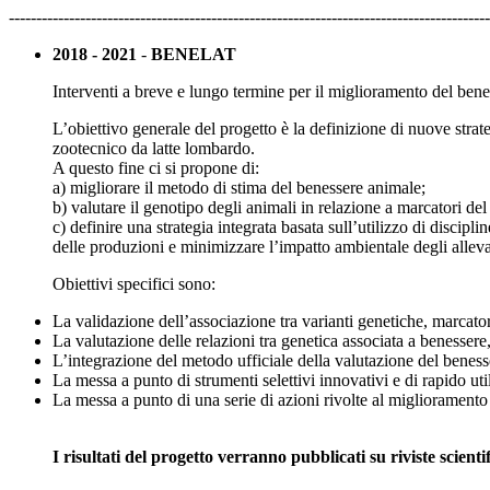
----------------------------------------------------------------------------------------
2018 - 2021
-
BENELAT
Interventi a breve e lungo termine per il miglioramento del bene
L’obiettivo generale del progetto è la definizione di nuove strat
zootecnico da latte lombardo.
A questo fine ci si propone di:
a) migliorare il metodo di stima del benessere animale;
b) valutare il genotipo degli animali in relazione a marcatori d
c) definire una strategia integrata basata sull’utilizzo di dis
delle produzioni e minimizzare l’impatto ambientale degli allev
Obiettivi specifici sono:
La validazione dell’associazione tra varianti genetiche, marcatori 
La valutazione delle relazioni tra genetica associata a benessere
L’integrazione del metodo ufficiale della valutazione del beness
La messa a punto di strumenti selettivi innovativi e di rapido util
La messa a punto di una serie di azioni rivolte al miglioramento
I risultati del progetto verranno pubblicati su riviste scientif