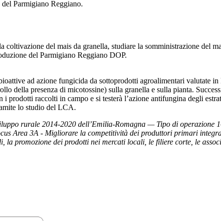
ra del Parmigiano Reggiano.
ella coltivazione del mais da granella, studiare la somministrazione del ma
 produzione del Parmigiano Reggiano DOP.
e bioattive ad azione fungicida da sottoprodotti agroalimentari valutate 
rollo della presenza di micotossine) sulla granella e sulla pianta. Succes
i prodotti raccolti in campo e si testerà l’azione antifungina degli estra
 tramite lo studio del LCA.
 sviluppo rurale 2014-2020 dell’Emilia-Romagna — Tipo di operazione 1
ocus Area 3A - Migliorare la competitività dei produttori primari integra
i, la promozione dei prodotti nei mercati locali, le filiere corte, le asso