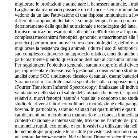
migliorare le produzioni e aumentare il benessere animale, i tradi
La ghiandola mammaria possiede un efficace sistema immunitario,
vedono da un lato l'attivazione di una risposta immunitaria a liv
differenti componenti del latte. Da lungo tempo, l'unico parametr
deterioramento della qualità nutrizionale e tecnologica del latt
fornisce indicazioni esaurienti sull'entità dell'infezione all'a
complessi meccanismi fenotipici, genomici e trascrittomici alla ba
proteico) per produrre nuove conoscenze biologiche, definire nuov
migliorare la resistenza degli animali, ridurre l’uso di antibioti
suo complesso attraverso un approccio olistico, tenendo anche cont
particolarmente quando questi sono destinati al consumo umano
Per raggiungere l'obiettivo generale, saranno approfonditi diversi
per rappresentare diverse realtà gestionali, considerando struttu
analisi come SCC (indicatore classico di sanita), esame batteriolo
Saranno inoltre condotte analisi specifiche sulla composizione, p
(Fourier Transform Infrared Spectroscopy) finalizzate all’individu
valutazione dello stato di salute dell'animale che integri, suppo
relativi ai nuovi fenotipi ‘sanita’ e ‘qualità’ e condotto uno
studio dei diversi fattori convolti nella modulazione della patoge
bovina. In particolare, saranno valutati nei quarti infetti e quart
cambiamenti nel microbioma mammario e la risposta immediata de
contesto nazionale e internazionale, trovano nell’ambito del prog
mammella rapidi, economici e non invasivi da utilizzare sia nell
le metodologie proposte e le ricadute previste costituiscono un
nel settore lattiero-caseario. Nel valutare l'impatto scientifico v