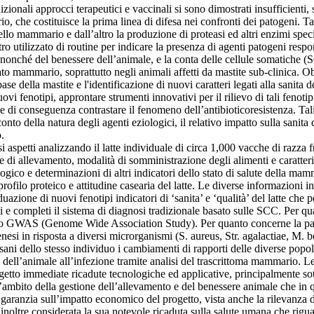
zionali approcci terapeutici e vaccinali si sono dimostrati insufficienti, 
 che costituisce la prima linea di difesa nei confronti dei patogeni. Ta
ello mammario e dall’altro la produzione di proteasi ed altri enzimi speci
o utilizzato di routine per indicare la presenza di agenti patogeni respo
e, nonché del benessere dell’animale, e la conta delle cellule somatiche 
pparato mammario, soprattutto negli animali affetti da mastite sub-clinic
se della mastite e l'identificazione di nuovi caratteri legati alla sanita d
i fenotipi, approntare strumenti innovativi per il rilievo di tali fenoti
ci e di conseguenza contrastare il fenomeno dell’antibioticoresistenza. Tal
o della natura degli agenti eziologici, il relativo impatto sulla sanita d
.
 aspetti analizzando il latte individuale di circa 1,000 vacche di razza f
re di allevamento, modalità di somministrazione degli alimenti e caratteri
gico e determinazioni di altri indicatori dello stato di salute della mamm
rofilo proteico e attitudine casearia del latte. Le diverse informazioni i
azione di nuovi fenotipi indicatori di ‘sanita’ e ‘qualità’ del latte che 
rti e completi il sistema di diagnosi tradizionale basato sulle SCC. Per q
 studio GWAS (Genome Wide Association Study). Per quanto concerne la pa
nesi in risposta a diversi microrganismi (S. aureus, Str. agalactiae, M. b
i sani dello stesso individuo i cambiamenti di rapporti delle diverse popola
ll’animale all’infezione tramite analisi del trascrittoma mammario. Le 
etto immediate ricadute tecnologiche ed applicative, principalmente sotto
’ambito della gestione dell’allevamento e del benessere animale che in 
a garanzia sull’impatto economico del progetto, vista anche la rilevanza
a inoltre considerata la sua notevole ricaduta sulla salute umana che rigua