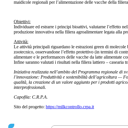
maidicole regionali per l’alimentazione delle vacche della filie
Obiettivi:
Individuare ed estrarre i principi bioattivi, valutarne l’effetto n
produzione innovativa nella filiera agroalimentare legata alla
Attività:
Le attività principali riguardano le estrazioni green di molecol
zootecnico, osservandone l’effetto protettivo (in termini di cont
alimentare e le performances delle vacche da latte alimentate con 
Infine saranno valutati i risultati nella filiera lattiero – casearia
Iniziativa realizzata nell’ambito del Programma regionale di
l’innovazione: Produttività e sostenibilità dell’agricoltura — F
qualità, la creazione di un valore aggiunto per i prodotti agricol
interprofessionali.
Capofila: C.R.P.A.
Sito del progetto:
https://milkcontrollo.crpa.it