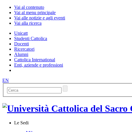
Vai al contenuto
Vai al menu principale
Vai alle notizie e agli eventi
Vai alla ricerca
Unicatt
Studenti Cattolica
Docenti
Ricercatori
Alumni
Cattolica International
Enti, aziende e professioni
EN
Le Sedi