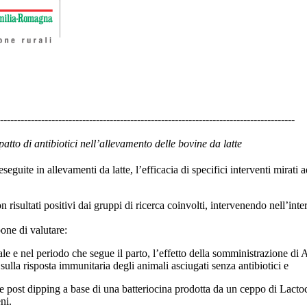
--------------------------------------------------------------------------------------
mpatto di antibiotici nell’allevamento delle bovine da latte
seguite in allevamenti da latte, l’efficacia di specifici interventi mira
 risultati positivi dai gruppi di ricerca coinvolti, intervenendo nell’inter
one di valutare:
ale e nel periodo che segue il parto, l’effetto della somministrazione di
lla risposta immunitaria degli animali asciugati senza antibiotici e
e e post dipping a base di una batteriocina prodotta da un ceppo di Lact
ni.