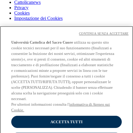
Cattolicanews
Privacy
Cookies
Impostazione dei Cookies
Cloudmail
Cloudmail icatt
CONTINUA SENZA ACCETTARE
WiFi e Eduroam
Università Cattolica del Sacro Cuore
utilizza su questo sito
OFF-CAMPUS
cookie tecnici necessari per il suo funzionamento (finalizzati a
Intranet
consentire la fruizione dei nostri servizi, ottimizzare l'esperienza
utente) e, ove si presti il consenso, cookie ed altri strumenti di
Biblioteca
tracciamento e di profilazione (finalizzati a elaborare statistiche
Librerie
Educatt
e comunicazioni mirate a proporre servizi in linea con le tue
CV Online
preferenze). Puoi fornire/negare il consenso a tutti i cookie
Albo fornitori
(ACCETTA TUTTI/RIFIUTA TUTTI), oppure personalizzare le
Bandi e gare
scelte (PERSONALIZZA). Chiudendo il banner senza effettuare
Verifica Certificati
alcuna scelta la navigazione proseguirà solo con i cookie
necessari.
Seguici su
Per ulteriori informazioni consulta l'
informativa di Ateneo sui
Cookie.
ACCETTA TUTTI