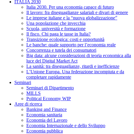
ITALIA 2030
Italia 2030. Per una economia capace di futuro
Il lavoro: fra diseguaglianze salariali e divari di genere
Le imprese italiane e la “nuova globalizzazione”
Una popolazione che invecchia
Scuola, università e formazione
Il fisco. Chi paga le tasse in Italia?
Transizione ecologica: costi e opportunità
Le banche: quale supporto per l’economia reale
Concorrenza e tutela dei consumatori
Big data: alcune considerazioni di teoria economica alla
luce del Digital Market Act
La sanità: tra diseguaglianze, ritardi e inefficienze
L’Unione Europa. Una federazione incompiuta e da
completare rapidamente
Seminari
Seminari di Dipartimento
MILLS
Political Economy WIP
Aree di ricerca
Banking and Finance
Economia sanitaria
Economia del Lavoro
Economia Internazionale e dello Sviluppo
Economia pubblica