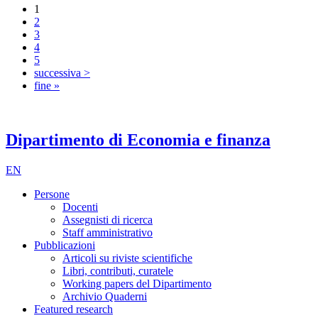
1
2
3
4
5
successiva >
fine »
Dipartimento di Economia e finanza
EN
Persone
Docenti
Assegnisti di ricerca
Staff amministrativo
Pubblicazioni
Articoli su riviste scientifiche
Libri, contributi, curatele
Working papers del Dipartimento
Archivio Quaderni
Featured research