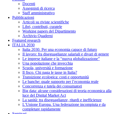
Docenti
Assegnisti di ricerca
Staff amministrativo
Pubblicazioni
Articoli su riviste scientifiche
Libri, contributi, curatele
Working papers del Dipartimento
Archivio Quaderni
Featured research
ITALIA 2030
Italia 2030. Per una economia capace di futuro
Il lavoro: fra diseguaglianze salariali e divari di genere
Le imprese italiane e la “nuova globalizzazione”
Una popolazione che invecchia
Scuola, università e formazione
Il fisco. Chi paga le tasse in Italia?
Transizione ecologica: costi e opportunità
Le banche: quale supporto per l’economia reale
Concorrenza e tutela dei consumatori
Big data: alcune considerazioni di teoria economica alla
luce del Digital Market Act
La sanità: tra diseguaglianze, ritardi e inefficienze
L’Unione Europa. Una federazione incompiuta e da
completare rapidamente
Seminari