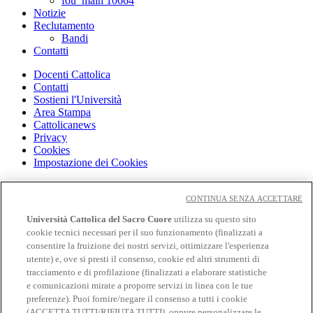
fou_main 10664
Notizie
Reclutamento
Bandi
Contatti
Docenti Cattolica
Contatti
Sostieni l'Università
Area Stampa
Cattolicanews
Privacy
Cookies
Impostazione dei Cookies
Cloudmail
Cloudmail icatt
CONTINUA SENZA ACCETTARE
WiFi e Eduroam
Università Cattolica del Sacro Cuore
utilizza su questo sito
OFF-CAMPUS
cookie tecnici necessari per il suo funzionamento (finalizzati a
Intranet
consentire la fruizione dei nostri servizi, ottimizzare l'esperienza
utente) e, ove si presti il consenso, cookie ed altri strumenti di
Biblioteca
tracciamento e di profilazione (finalizzati a elaborare statistiche
Librerie
Educatt
e comunicazioni mirate a proporre servizi in linea con le tue
CV Online
preferenze). Puoi fornire/negare il consenso a tutti i cookie
Albo fornitori
(ACCETTA TUTTI/RIFIUTA TUTTI), oppure personalizzare le