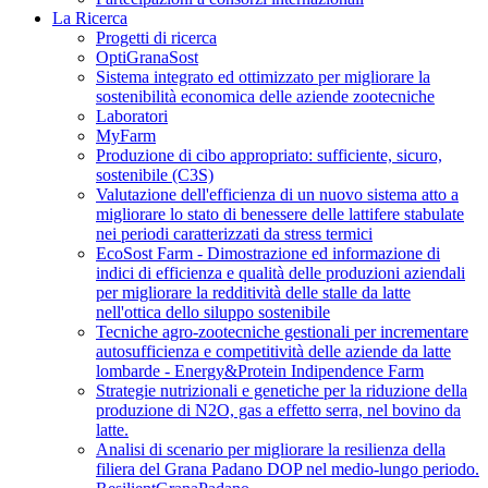
La Ricerca
Progetti di ricerca
OptiGranaSost
Sistema integrato ed ottimizzato per migliorare la
sostenibilità economica delle aziende zootecniche
Laboratori
MyFarm
Produzione di cibo appropriato: sufficiente, sicuro,
sostenibile (C3S)
Valutazione dell'efficienza di un nuovo sistema atto a
migliorare lo stato di benessere delle lattifere stabulate
nei periodi caratterizzati da stress termici
EcoSost Farm - Dimostrazione ed informazione di
indici di efficienza e qualità delle produzioni aziendali
per migliorare la redditività delle stalle da latte
nell'ottica dello siluppo sostenibile
Tecniche agro-zootecniche gestionali per incrementare
autosufficienza e competitività delle aziende da latte
lombarde - Energy&Protein Indipendence Farm
Strategie nutrizionali e genetiche per la riduzione della
produzione di N2O, gas a effetto serra, nel bovino da
latte.
Analisi di scenario per migliorare la resilienza della
filiera del Grana Padano DOP nel medio-lungo periodo.