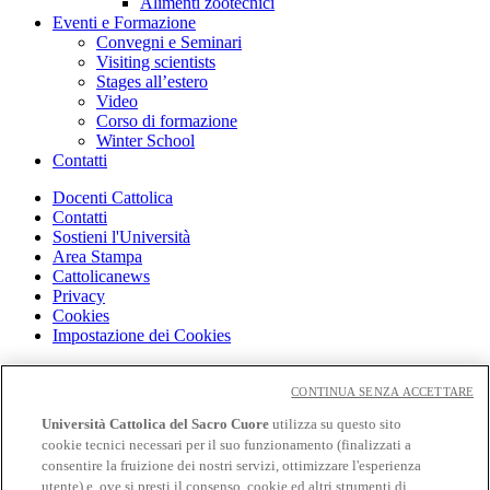
Alimenti zootecnici
Eventi e Formazione
Convegni e Seminari
Visiting scientists
Stages all’estero
Video
Corso di formazione
Winter School
Contatti
Docenti Cattolica
Contatti
Sostieni l'Università
Area Stampa
Cattolicanews
Privacy
Cookies
Impostazione dei Cookies
Cloudmail
Cloudmail icatt
CONTINUA SENZA ACCETTARE
WiFi e Eduroam
Università Cattolica del Sacro Cuore
utilizza su questo sito
OFF-CAMPUS
cookie tecnici necessari per il suo funzionamento (finalizzati a
Intranet
consentire la fruizione dei nostri servizi, ottimizzare l'esperienza
utente) e, ove si presti il consenso, cookie ed altri strumenti di
Biblioteca