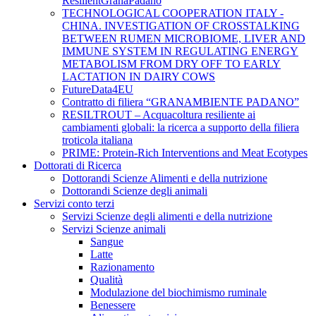
ResilientGranaPadano
TECHNOLOGICAL COOPERATION ITALY -
CHINA. INVESTIGATION OF CROSSTALKING
BETWEEN RUMEN MICROBIOME, LIVER AND
IMMUNE SYSTEM IN REGULATING ENERGY
METABOLISM FROM DRY OFF TO EARLY
LACTATION IN DAIRY COWS
FutureData4EU
Contratto di filiera “GRANAMBIENTE PADANO”
RESILTROUT – Acquacoltura resiliente ai
cambiamenti globali: la ricerca a supporto della filiera
troticola italiana
PRIME: Protein-Rich Interventions and Meat Ecotypes
Dottorati di Ricerca
Dottorandi Scienze Alimenti e della nutrizione
Dottorandi Scienze degli animali
Servizi conto terzi
Servizi Scienze degli alimenti e della nutrizione
Servizi Scienze animali
Sangue
Latte
Razionamento
Qualità
Modulazione del biochimismo ruminale
Benessere