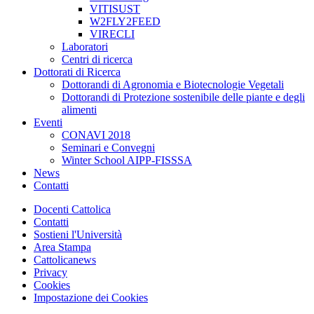
VITISUST
W2FLY2FEED
VIRECLI
Laboratori
Centri di ricerca
Dottorati di Ricerca
Dottorandi di Agronomia e Biotecnologie Vegetali
Dottorandi di Protezione sostenibile delle piante e degli
alimenti
Eventi
CONAVI 2018
Seminari e Convegni
Winter School AIPP-FISSSA
News
Contatti
Docenti Cattolica
Contatti
Sostieni l'Università
Area Stampa
Cattolicanews
Privacy
Cookies
Impostazione dei Cookies