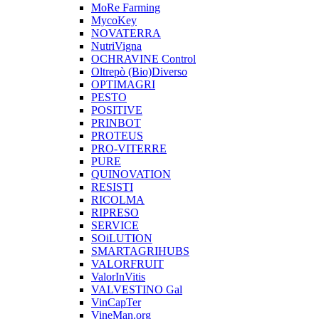
MoRe Farming
MycoKey
NOVATERRA
NutriVigna
OCHRAVINE Control
Oltrepò (Bio)Diverso
OPTIMAGRI
PESTO
POSITIVE
PRINBOT
PROTEUS
PRO-VITERRE
PURE
QUINOVATION
RESISTI
RICOLMA
RIPRESO
SERVICE
SOiLUTION
SMARTAGRIHUBS
VALORFRUIT
ValorInVitis
VALVESTINO Gal
VinCapTer
VineMan.org