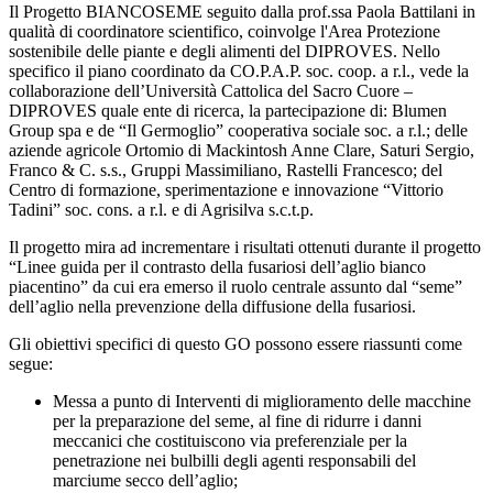
Il Progetto BIANCOSEME seguito dalla prof.ssa Paola Battilani in
qualità di coordinatore scientifico, coinvolge l'Area Protezione
sostenibile delle piante e degli alimenti del DIPROVES. Nello
specifico il piano coordinato da CO.P.A.P. soc. coop. a r.l., vede la
collaborazione dell’Università Cattolica del Sacro Cuore –
DIPROVES quale ente di ricerca, la partecipazione di: Blumen
Group spa e de “Il Germoglio” cooperativa sociale soc. a r.l.; delle
aziende agricole Ortomio di Mackintosh Anne Clare, Saturi Sergio,
Franco & C. s.s., Gruppi Massimiliano, Rastelli Francesco; del
Centro di formazione, sperimentazione e innovazione “Vittorio
Tadini” soc. cons. a r.l. e di Agrisilva s.c.t.p.
Il progetto mira ad incrementare i risultati ottenuti durante il progetto
“Linee guida per il contrasto della fusariosi dell’aglio bianco
piacentino” da cui era emerso il ruolo centrale assunto dal “seme”
dell’aglio nella prevenzione della diffusione della fusariosi.
Gli obiettivi specifici di questo GO possono essere riassunti come
segue:
Messa a punto di Interventi di miglioramento delle macchine
per la preparazione del seme, al fine di ridurre i danni
meccanici che costituiscono via preferenziale per la
penetrazione nei bulbilli degli agenti responsabili del
marciume secco dell’aglio;