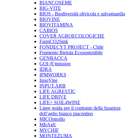
BIANCOSEME
BIG-VITE
BIOS - Biodiversità olivicola e salvaguardia
BIOVINE
BIOVITAMINA
CABIOS
COVER AGROECOLOGICHE
FarmCO2Sink
FONDECYT PROJECT - Chile
Frumento Bietola Ecosostenibile
GENBACCA
GOI (E)mission
IDRA
IPMWORKS
InnoVine
INPUT.ARB
LIFE AGRESTIC
LIFE DRIVE
LIFE+ SOIL4WINE
Linee guida per il contrasto della fusariosi
dell’aglio bianco piacentino
MICOntrollo
MIrAgE
MYCHIF
MONTEZUMA