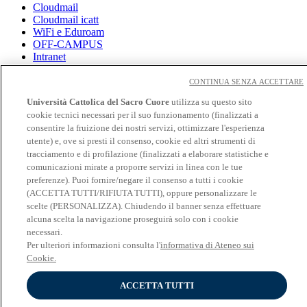
Cloudmail
Cloudmail icatt
WiFi e Eduroam
OFF-CAMPUS
Intranet
Biblioteca
CONTINUA SENZA ACCETTARE
Librerie
Università Cattolica del Sacro Cuore
utilizza su questo sito
Educatt
cookie tecnici necessari per il suo funzionamento (finalizzati a
CV Online
consentire la fruizione dei nostri servizi, ottimizzare l'esperienza
Albo fornitori
utente) e, ove si presti il consenso, cookie ed altri strumenti di
Bandi e gare
Verifica Certificati
tracciamento e di profilazione (finalizzati a elaborare statistiche e
comunicazioni mirate a proporre servizi in linea con le tue
Seguici su
preferenze). Puoi fornire/negare il consenso a tutti i cookie
(ACCETTA TUTTI/RIFIUTA TUTTI), oppure personalizzare le
scelte (PERSONALIZZA). Chiudendo il banner senza effettuare
alcuna scelta la navigazione proseguirà solo con i cookie
necessari.
Per ulteriori informazioni consulta l'
informativa di Ateneo sui
Cookie.
Università Cattolica del Sacro Cuore
ACCETTA TUTTI
© Università Cattolica del Sacro Cuore - Largo A. Gemelli 1, 20123